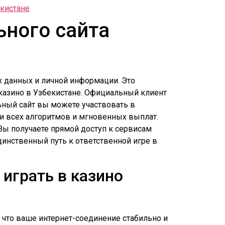
екистане
ьного сайта
х данных и личной информации. Это
казино в Узбекистане. Официальный клиент
ьный сайт вы можете участвовать в
ти всех алгоритмов и мгновенных выплат.
Вы получаете прямой доступ к сервисам
динственный путь к ответственной игре в
 играть в казино
, что ваше интернет-соединение стабильно и