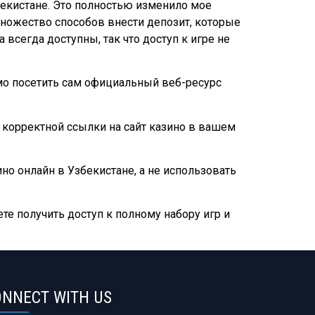
бекистане. Это полностью изменило мое
Множество способов внести депозит, которые
всегда доступны, так что доступ к игре не
имо посетить сам официальный веб-ресурс
а корректной ссылки на сайт казино в вашем
но онлайн в Узбекистане, а не использовать
те получить доступ к полному набору игр и
ONNECT WITH US