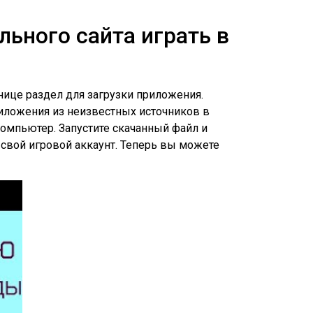
ьного сайта играть в
анице раздел для загрузки приложения.
иложения из неизвестных источников в
компьютер. Запустите скачанный файл и
 свой игровой аккаунт. Теперь вы можете