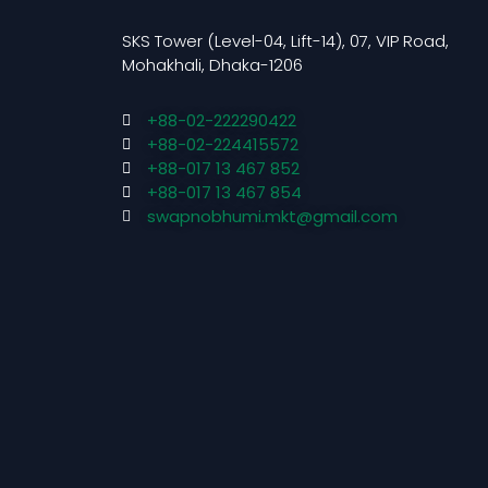
SKS Tower (Level-04, Lift-14), 07, VIP Road,
Mohakhali, Dhaka-1206
+88-02-222290422
+88-02-224415572
+88-017 13 467 852
+88-017 13 467 854
swapnobhumi.mkt@gmail.com