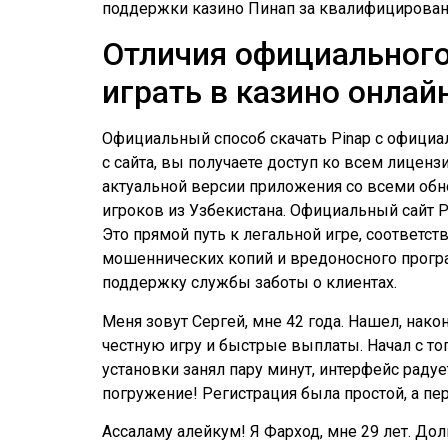
поддержки казино Пинап за квалифицирова
Отличия официального
играть в казино онлай
Официальный способ скачать Pinap с официа
с сайта, вы получаете доступ ко всем лицен
актуальной версии приложения со всеми об
игроков из Узбекистана. Официальный сайт P
Это прямой путь к легальной игре, соответс
мошеннических копий и вредоносного програ
поддержку службы заботы о клиентах.
Меня зовут Сергей, мне 42 года. Нашел, нак
честную игру и быстрые выплаты. Начал с тог
установки занял пару минут, интерфейс раду
погружение! Регистрация была простой, а 
Ассаламу алейкум! Я Фарход, мне 29 лет. Дол