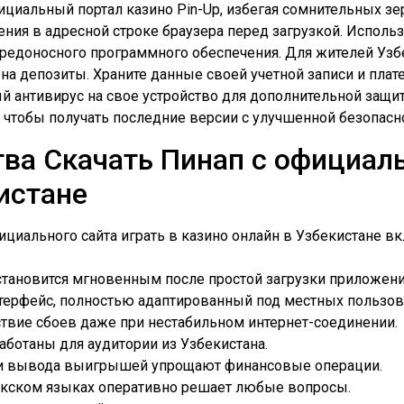
иальный портал казино Pin-Up, избегая сомнительных зер
ения в адресной строке браузера перед загрузкой. Испол
 вредоносного программного обеспечения. Для жителей Уз
 на депозиты. Храните данные своей учетной записи и пла
ый антивирус на свое устройство для дополнительной защи
 чтобы получать последние версии с улучшенной безопасн
а Скачать Пинап с официальн
истане
циального сайта играть в казино онлайн в Узбекистане в
становится мгновенным после простой загрузки приложени
терфейс, полностью адаптированный под местных пользов
тствие сбоев даже при нестабильном интернет-соединении.
аботаны для аудитории из Узбекистана.
 и вывода выигрышей упрощают финансовые операции.
бекском языках оперативно решает любые вопросы.