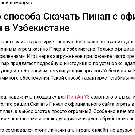
нной помощью.
 способа Скачать Пинап с оф
н в Узбекистане
льного сайта гарантирует полную безопасность ваших дан
зионным играм казино Pinap в Узбекистане. Только официа
новлениями. Игра через загруженное приложение часто пр
inap предлагает подробную инструкцию по установке, ада
твующей требованиям регулирующих органов Узбекистана. З
ммного обеспечения. Такой способ гарантирует стабильну
онец, надежную площадку для
Пин Ап УЗ
азартного отдыха. 
о, что решил Скачать Пинап с официального сайта играть в
ет глаз, а выбор слотов просто огромный. Особенно впеча
первое пополнение и последующий выигрыш обработали оч
го сомневался, стоит ли начинать играть онлайн, но друзь