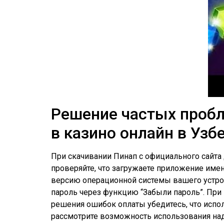
Решение частых пробл
в казино онлайн в Узб
При скачивании Пинап с официального сайта 
проверяйте, что загружаете приложение име
версию операционной системы вашего устрой
пароль через функцию “Забыли пароль”. При
решения ошибок оплаты убедитесь, что испо
рассмотрите возможность использования на