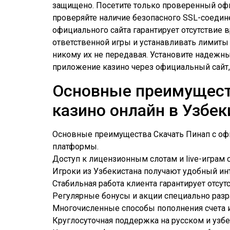
защищено. Посетите только проверенный офиц
проверяйте наличие безопасного SSL-соедин
официального сайта гарантирует отсутствие
ответственной игры и устанавливать лимиты
никому их не передавая. Установите надежн
приложение казино через официальный сайт,
Основные преимуществ
казино онлайн в Узбек
Основные преимущества Скачать Пинап с офи
платформы.
Доступ к лицензионным слотам и live-играм 
Игроки из Узбекистана получают удобный ин
Стабильная работа клиента гарантирует отсу
Регулярные бонусы и акции специально разр
Многочисленные способы пополнения счета
Круглосуточная поддержка на русском и уз