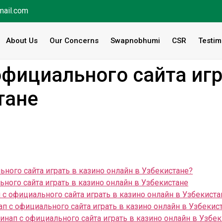
ail.com
About Us
Our Concerns
Swapnobhumi
CSR
Testim
официального сайта игр
тане
ного сайта играть в казино онлайн в Узбекистане?
ьного сайта играть в казино онлайн в Узбекистане
 официального сайта играть в казино онлайн в Узбекиста
п с официального сайта играть в казино онлайн в Узбекис
нап с официального сайта играть в казино онлайн в Узбек