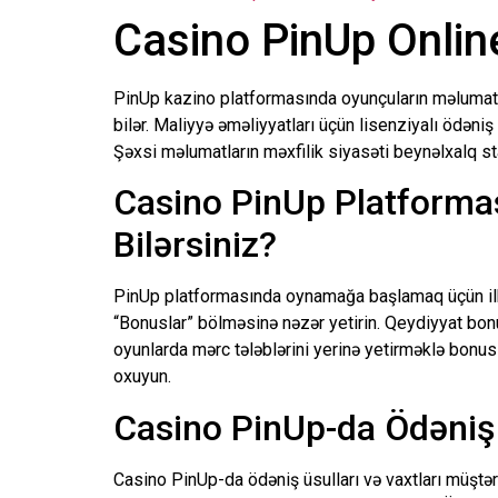
Casino PinUp Online
PinUp kazino platformasında oyunçuların məlumatları
bilər. Maliyyə əməliyyatları üçün lisenziyalı ödəniş
Şəxsi məlumatların məxfilik siyasəti beynəlxalq sta
Casino PinUp Platforma
Bilərsiniz?
PinUp platformasında oynamağa başlamaq üçün ilk 
“Bonuslar” bölməsinə nəzər yetirin. Qeydiyyat bo
oyunlarda mərc tələblərini yerinə yetirməklə bonus 
oxuyun.
Casino PinUp-da Ödəniş Ü
Casino PinUp-da ödəniş üsulları və vaxtları müştər