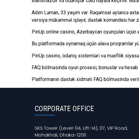
inanılmazdır və ödənişlər cəld həyata keçirilir. B
Adım Ləman, 33 yaşım var. Rəqəmsal əyləncə axtar
versiya mükəmməl işləyir, dəstək komandası hər z
PinUp online casino, Azerbaycan oyunçuları üçün et
Bu platformada oynamaq üçün əlavə proqramlar yük
PinUp casino, ödəniş sistemləri və məxfilik siyasət
FAQ bölməsində oyun prosesi, bonuslar və hesab id
Platformanın dəstək xidməti FAQ bölməsində veril
CORPORATE OFFICE
SKS Tower (Level-04, Lift-14), 07, VIP Road,
Mohakhali, Dhaka-1206