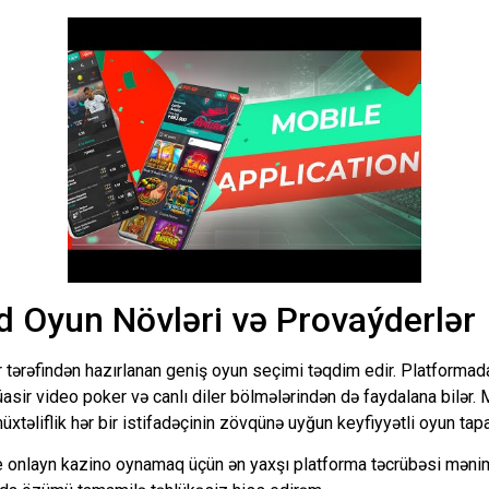
 Oyun Növləri və Provaýderlər
rəfindən hazırlanan geniş oyun seçimi təqdim edir. Platformada s
ir video poker və canlı diler bölmələrindən də faydalana bilər. 
üxtəliflik hər bir istifadəçinin zövqünə uyğun keyfiyyətli oyun tapa
ne onlayn kazino oynamaq üçün ən yaxşı platforma təcrübəsi mən