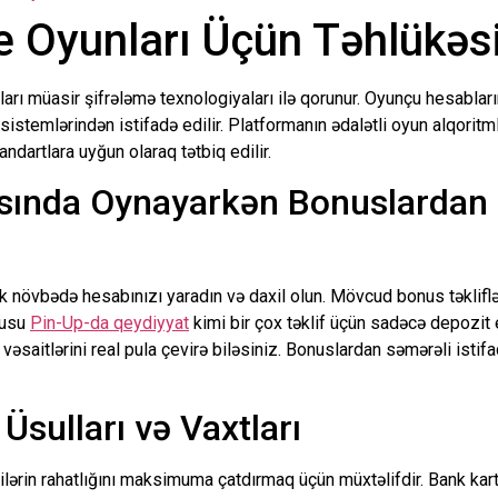
 Oyunları Üçün Təhlükəsiz
 müasir şifrələmə texnologiyaları ilə qorunur. Oyunçu hesablarına 
 sistemlərindən istifadə edilir. Platformanın ədalətli oyun alqoritml
ndartlara uyğun olaraq tətbiq edilir.
sında Oynayarkən Bonuslardan
növbədə hesabınızı yaradın və daxil olun. Mövcud bonus təklifl
nusu
Pin-Up-da qeydiyyat
kimi bir çox təklif üçün sadəcə depozit
vəsaitlərini real pula çevirə biləsiniz. Bonuslardan səmərəli isti
sulları və Vaxtları
ilərin rahatlığını maksimuma çatdırmaq üçün müxtəlifdir. Bank kart