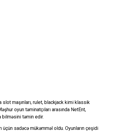
lot maşınları, rulet, blackjack kimi klassik
Məşhur oyun təminatçıları arasında NetEnt,
 bilməsini təmin edir.
im üçün sadəcə mükəmməl oldu. Oyunların çeşidi