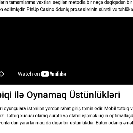
ərin tamamlanma vaxtları seçilən metodla bir neçə dəqiqədən bir n
edilmişdir. PinUp Casino ödəniş proseslərinin sürətli və təhlükəs
iqi ilə Oynamaq Üstünlükləri
oyunçulara istənilən yerdən rahat giriş təmin edir. Mobil tətbiq va
z. Tətbiq xüsusi olaraq sürətli və stabil işləmək üçün optimallaşdı
lardan yararlanmaq da digər bir üstünlükdür. Bütün ödəniş əməliy