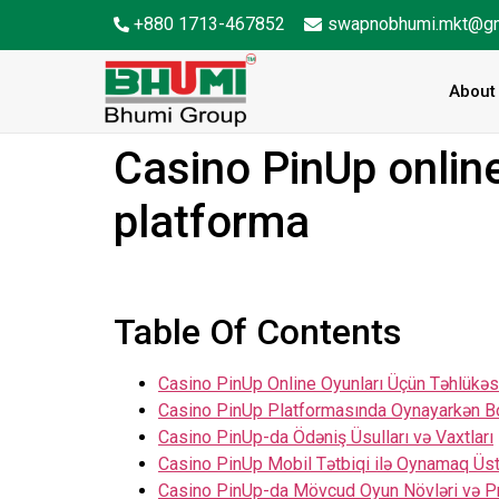
+880 1713-467852
swapnobhumi.mkt@gm
About
Casino PinUp onlin
platforma
Table Of Contents
Casino PinUp Online Oyunları Üçün Təhlükəsi
Casino PinUp Platformasında Oynayarkən Bo
Casino PinUp-da Ödəniş Üsulları və Vaxtları
Casino PinUp Mobil Tətbiqi ilə Oynamaq Üst
Casino PinUp-da Mövcud Oyun Növləri və P